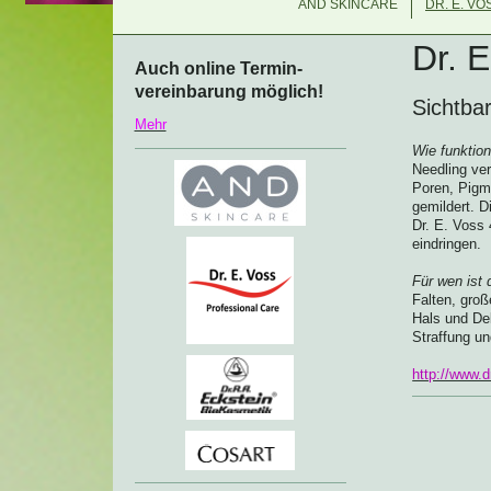
AND SKINCARE
DR. E. VO
Dr. 
Auch online Termin-
vereinbarung möglich!
Sichtba
Mehr
Wie funktion
Needling ver
Poren, Pigm
gemildert. D
Dr. E. Voss 
eindringen.
Für wen ist
Falten, groß
Hals und Dek
Straffung u
http://www.